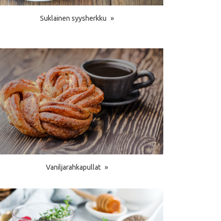
Suklainen syysherkku
Vaniljarahkapullat