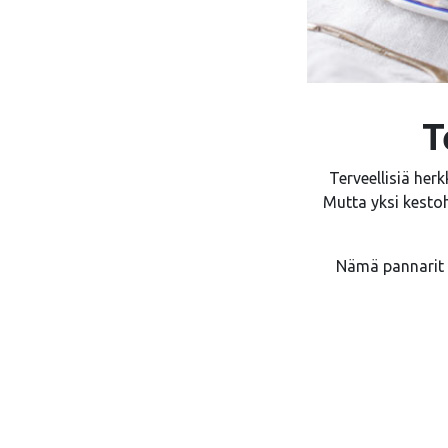
T
Terveellisiä her
Mutta yksi kestoh
Nämä pannarit e