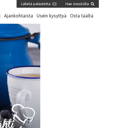
Lähetä palautetta
Hae sivustolta
t
Ajankohtaista
Usein kysyttyä
Osta täältä