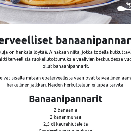
erveelliset banaanipannar
kkuja on hankala löytää. Ainakaan niitä, jotka todella kutkutt
itti terveellisiä ruokailutottumuksia vaalivien keskuudessa v
ollut banaanipannarit.
ivät sisällä mitään epäterveellistä vaan ovat taivaallinen aam
herkullinen jälkkäri. Näiden herkutteluun ei lupaa tarvita!
Banaanipannarit
2 banaania
2 kananmunaa
2,5 dl kaurahiutaleita
Canderelia maun mukaan