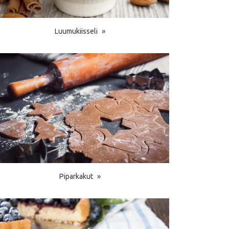
Luumukiisseli
Piparkakut