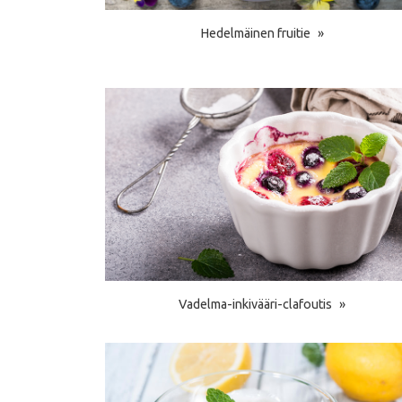
Hedelmäinen fruitie
Vadelma-inkivääri-clafoutis