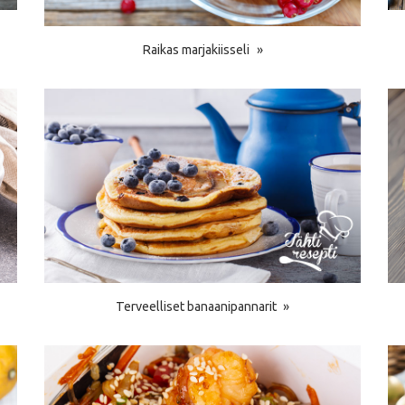
Raikas marjakiisseli
Terveelliset banaanipannarit