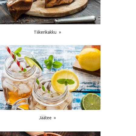
Tiikerikakku
Jäätee