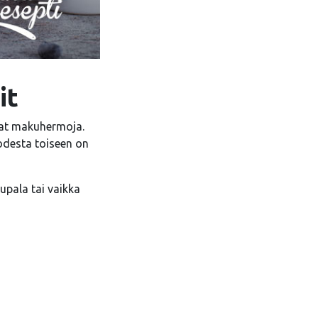
it
avat makuhermoja.
uodesta toiseen on
upala tai vaikka