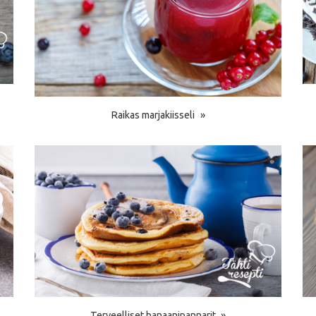
Raikas marjakiisseli
Terveelliset banaanipannarit