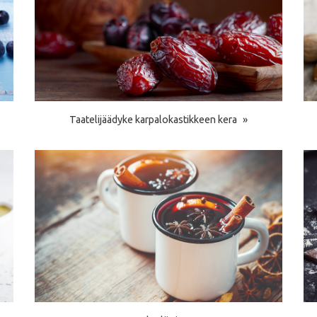
Taatelijäädyke karpalokastikkeen kera