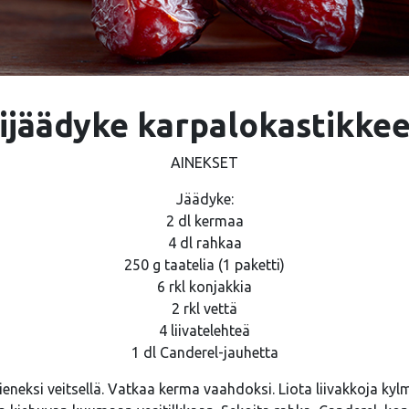
ijäädyke karpalokastikke
AINEKSET
Jäädyke:
2 dl kermaa
4 dl rahkaa
250 g taatelia (1 paketti)
6 rkl konjakkia
2 rkl vettä
4 liivatelehteä
1 dl Canderel-jauhetta
ieneksi veitsellä. Vatkaa kerma vaahdoksi. Liota liivakkoja ky