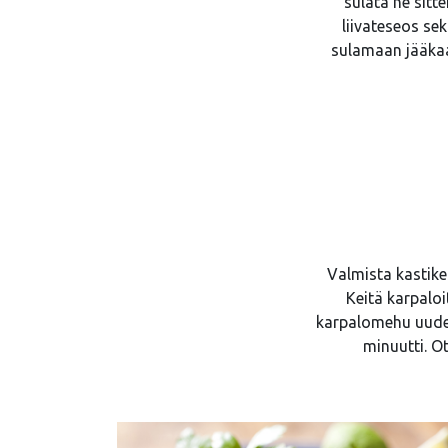
sulata ne sitt
liivateseos se
sulamaan jääkaa
Valmista kastike
Keitä karpaloi
karpalomehu uudell
minuutti. Ot