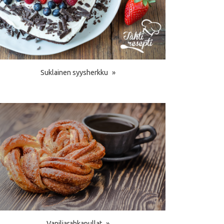
Suklainen syysherkku
Vaniljarahkapullat