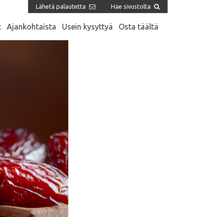
Lähetä palautetta
Hae sivustolta
t
Ajankohtaista
Usein kysyttyä
Osta täältä