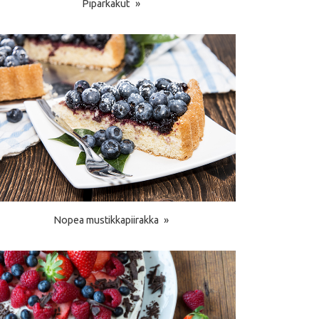
Piparkakut
Nopea mustikkapiirakka