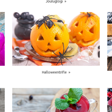
Jouluglögi
Halloweentrifle