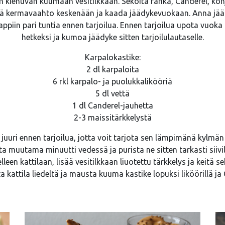
en kiehuvan kuumaan vesitilkkaan. Sekoita rahka, Canderel, konja
kä kermavaahto keskenään ja kaada jäädykevuokaan. Anna jäät
ppiin pari tuntia ennen tarjoilua. Ennen tarjoilua upota vuok
hetkeksi ja kumoa jäädyke sitten tarjoilulautaselle.
Karpalokastike:
2 dl karpaloita
6 rkl karpalo- ja puolukkalikööriä
5 dl vettä
1 dl Canderel-jauhetta
2-3 maissitärkkelystä
 juuri ennen tarjoilua, jotta voit tarjota sen lämpimänä kylmän
ta muutama minuutti vedessä ja purista ne sitten tarkasti siivi
een kattilaan, lisää vesitilkkaan liuotettu tärkkelys ja keitä
a kattila liedeltä ja mausta kuuma kastike lopuksi liköörillä ja 