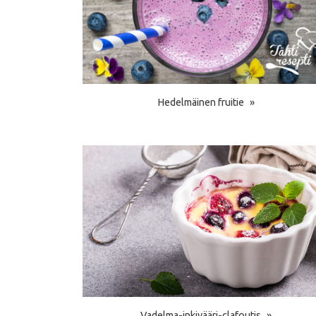
Hedelmäinen fruitie
Vadelma-inkivääri-clafoutis