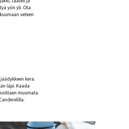
kki, taateli ja
yä yön yli. Ota
a kuumaan veteen
 jäädykkeen kera.
län läpi. Kaada
 sekoittaen muumata
Canderelilla.