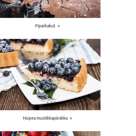
Piparkakut
Nopea mustikkapiirakka