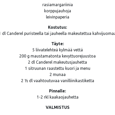
rasiamargariinia
korppujauhoja
leivinpaperia
Kostutus:
1 dl Canderel puristeella tai jauheella makeutettua kahvijuoma
Täyte:
5 liivatelehteä kylmää vettä
200 g maustamatonta kevyttuorejuustoa
2 dl Canderel makeutusjauhetta
1 sitruunan raastettu kuori ja menu
2 munaa
2 ½ dl vaahtoutuvaa vanilliinikastiketta
Pinnalle:
1-2 rkl kaakaojauhetta
VALMISTUS