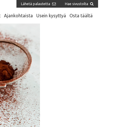
Lähetä palautetta
Hae sivustolta
t
Ajankohtaista
Usein kysyttyä
Osta täältä