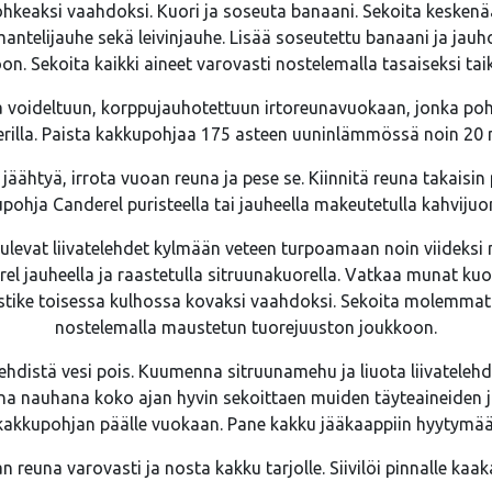
keaksi vaahdoksi. Kuori ja soseuta banaani. Sekoita keskenä
antelijauhe sekä leivinjauhe. Lisää soseutettu banaani ja ja
on. Sekoita kaikki aineet varovasti nostelemalla tasaiseksi taik
a voideltuun, korppujauhotettuun irtoreunavuokaan, jonka pohj
erilla. Paista kakkupohjaa 175 asteen uuninlämmössä noin 20 
äähtyä, irrota vuoan reuna ja pese se. Kiinnitä reuna takaisin 
pohja Canderel puristeella tai jauheella makeutetulla kahvijuo
ulevat liivatelehdet kylmään veteen turpoamaan noin viideksi
el jauheella ja raastetulla sitruunakuorella. Vatkaa munat ku
astike toisessa kulhossa kovaksi vaahdoksi. Sekoita molemma
nostelemalla maustetun tuorejuuston joukkoon.
elehdistä vesi pois. Kuumenna sitruunamehu ja liuota liivatelehde
ena nauhana koko ajan hyvin sekoittaen muiden täyteaineide
 kakkupohjan päälle vuokaan. Pane kakku jääkaappiin hyytymää
n reuna varovasti ja nosta kakku tarjolle. Siivilöi pinnalle kaa