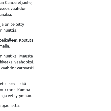
än Canderel jauhe,
uhoseos vaahdon
inaksi.
a on peitetty
minuuttia.
paikalleen. Kostuta
malla.
 minuutiksi. Mausta
ohkeaksi vaahdoksi.
t vaahdot varovasti
t siihen. Lisää
n joukkoon. Kumoa
n ja vetäytymään.
kaojauhetta.