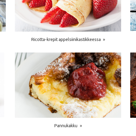
Ricotta-krepit appelsiinikastikkeessa
Pannukakku