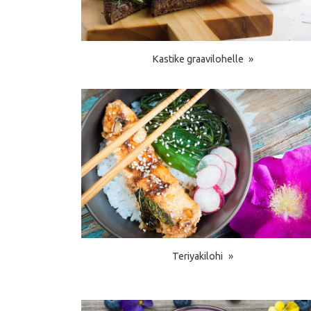
Kastike graavilohelle
Teriyakilohi