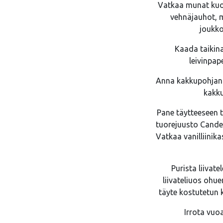
Vatkaa munat kuoh
vehnäjauhot, m
joukko
Kaada taikin
leivinpap
Anna kakkupohjan j
kakku
Pane täytteeseen t
tuorejuusto Cander
Vatkaa vanilliinik
Purista liivat
liivateliuos ohu
täyte kostutetun
Irrota vuoa