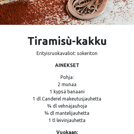
Tiramisù-kakku
Erityisruokavaliot: sokeriton
AINEKSET
Pohja:
2 munaa
1 kypsä banaani
1 dl Canderel makeutusjauhetta
¾ dl vehnäjauhoja
¾ dl mantelijauhetta
1 tl leivinjauhetta
Vuokaan: