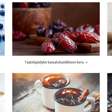
Taatelijäädyke karpalokastikkeen kera