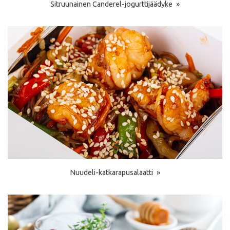
Sitruunainen Canderel-jogurttijäädyke
Nuudeli-katkarapusalaatti