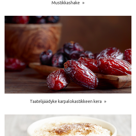
Mustikkashake
Taatelijäädyke karpalokastikkeen kera