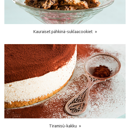
Kauraiset pähkinä-suklaacookiet
Tiramisù-kakku