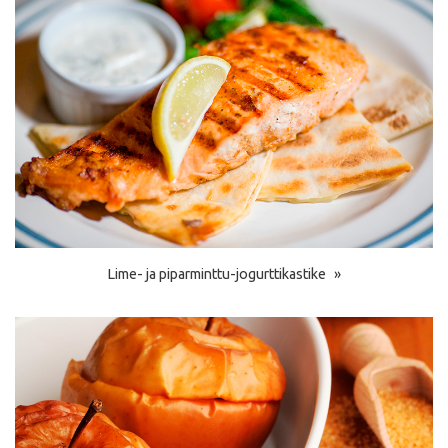
Lime- ja piparminttu-jogurttikastike