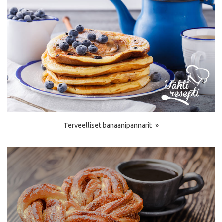
Terveelliset banaanipannarit