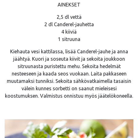
AINEKSET
2,5 dl vettä
2 dl Canderel-jauhetta
4 kiiviä
1 sitruuna
Kiehauta vesi kattilassa, lisää Canderel-jauhe ja anna
jäähtyä. Kuori ja soseuta kiivit ja sekoita joukkoon
sitruunasta puristettu mehu. Sekoita hedelmät
nesteeseen ja kaada seos vuokaan. Laita pakkaseen
muutamaksi tunniksi. Sekoita sähkövatkaimella tasaisin
välein kunnes sorbetti on saanut mieleisesi
koostumuksen. Valmistus onnistuu myös jäätelökoneella.